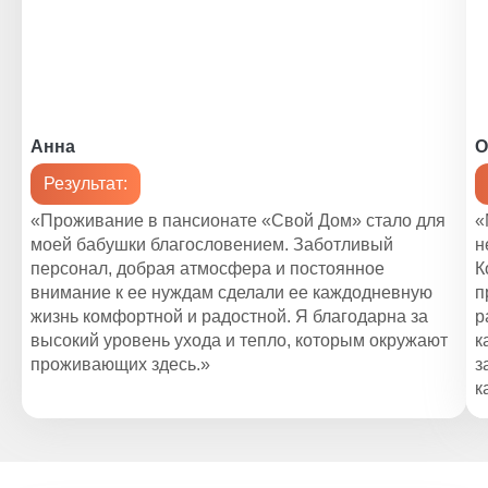
Анна
О
Результат:
«Проживание в пансионате «Свой Дом» стало для
«
моей бабушки благословением. Заботливый
н
персонал, добрая атмосфера и постоянное
К
внимание к ее нуждам сделали ее каждодневную
п
жизнь комфортной и радостной. Я благодарна за
р
высокий уровень ухода и тепло, которым окружают
к
проживающих здесь.»
з
к