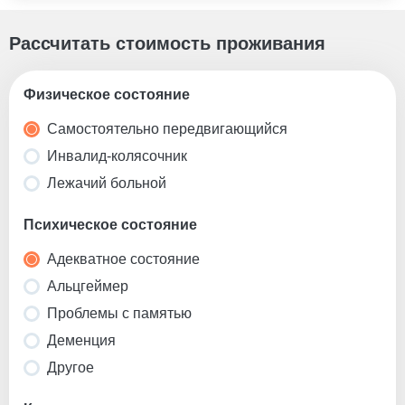
специализированные программы для пожилых людей.
Курс продолжается от нескольких недель до
нескольких месяцев. Врачи проводят тщательную
Рассчитать стоимость проживания
оценку состояния каждого пациента и разрабатывают
персонализированный план реабилитации, который
Физическое состояние
регулярно пересматривается для достижения лучших
результатов.
Самостоятельно передвигающийся
Инвалид-колясочник
Лежачий больной
Психическое состояние
Адекватное состояние
Альцгеймер
Проблемы с памятью
Деменция
Другое